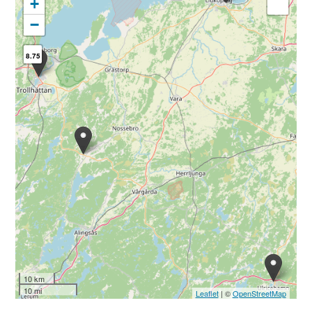
+
−
8.75
10 km
10 mi
Leaflet
| ©
OpenStreetMap