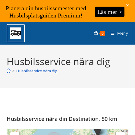
X
Planera din husbilssemester med
Läs mer >
Husbilsplatsguiden Premium!
Hoppa
till
Meny
0
innehållet
Husbilsservice nära dig
>
Husbilsservice nära dig
Husbilsservice nära din Destination, 50 km