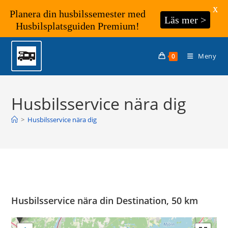
X
Planera din husbilssemester med
Läs mer >
Husbilsplatsguiden Premium!
Hoppa
till
Meny
0
innehållet
Husbilsservice nära dig
>
Husbilsservice nära dig
Husbilsservice nära din Destination, 50 km