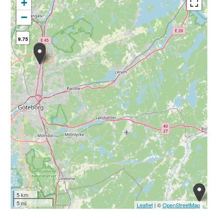
+
−
9.75
5 km
5 mi
Leaflet
| ©
OpenStreetMap