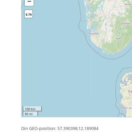
−
5.75
100 km
50 mi
Din GEO-position: 57.390398,12.189084