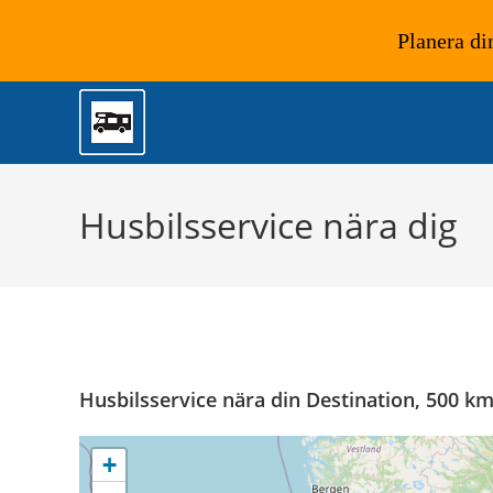
Planera di
Hoppa
till
innehållet
Husbilsservice nära dig
Husbilsservice nära din Destination, 500 k
+