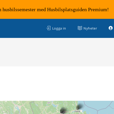
n husbilssemester med Husbilsplatsguiden Premium!
Logga in
Nyheter
m