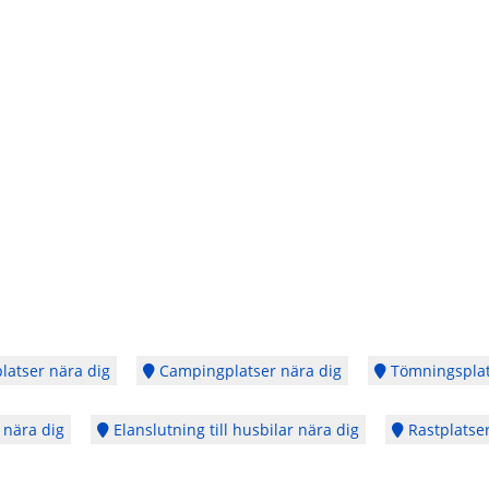
latser nära dig
Campingplatser nära dig
Tömningsplat
 nära dig
Elanslutning till husbilar nära dig
Rastplatser