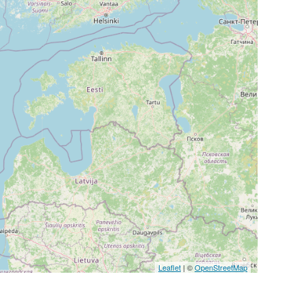
Leaflet
| ©
OpenStreetMap