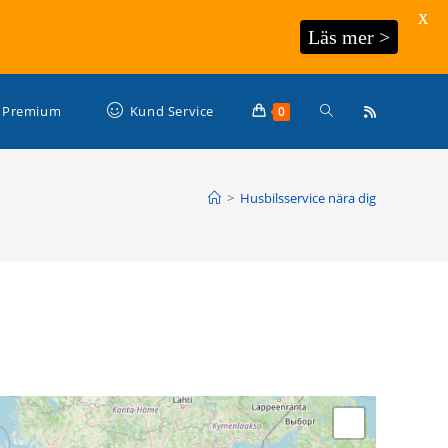
X
Läs mer >
Slå
Premium
Kund Service
0
på/av
>
Husbilsservice nära dig
webbplatssökning