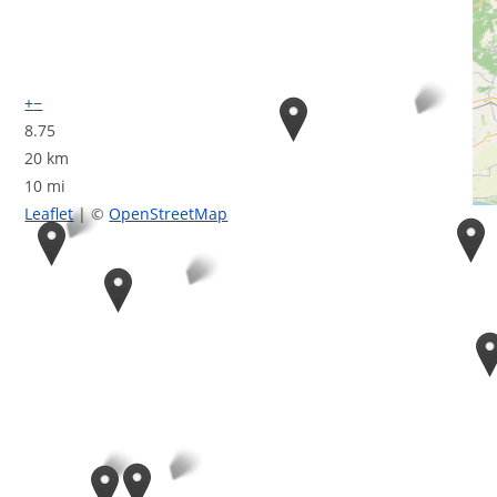
+
−
8.75
20 km
10 mi
Leaflet
| ©
OpenStreetMap