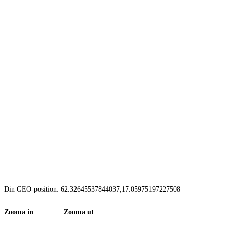
Din GEO-position: 62.32645537844037,17.05975197227508
Zooma in Zooma ut