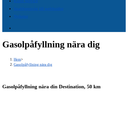
Kund Service
panel.
Snabbgenväg till webbsidor
Nyheter
Gasolpåfyllning nära dig
Hem
>
Gasolpåfyllning nära dig
Gasolpåfyllning nära din Destination, 50 km