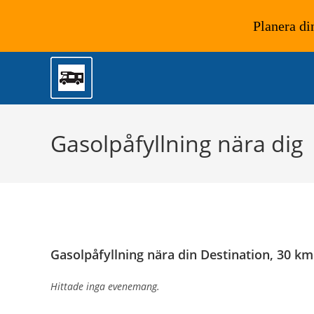
Planera di
Hoppa
till
innehållet
Gasolpåfyllning nära dig
Gasolpåfyllning nära din Destination, 30 km
Hittade inga evenemang.