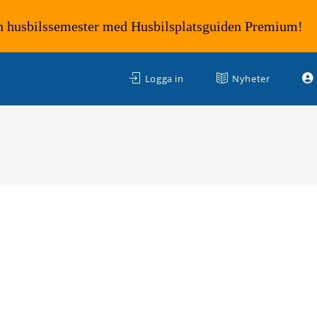
n husbilssemester med Husbilsplatsguiden Premium!
Logga in
Nyheter