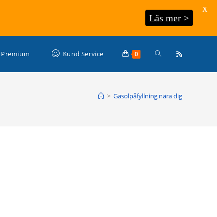
X
Läs mer >
Slå
Premium
Kund Service
0
på/av
>
Gasolpåfyllning nära dig
webbplatssökning