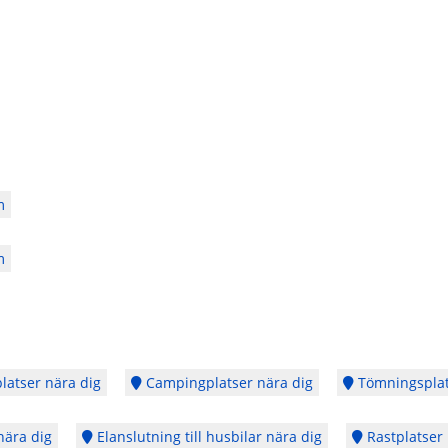
m
m
latser nära dig
Campingplatser nära dig
Tömningsplat
nära dig
Elanslutning till husbilar nära dig
Rastplatser 