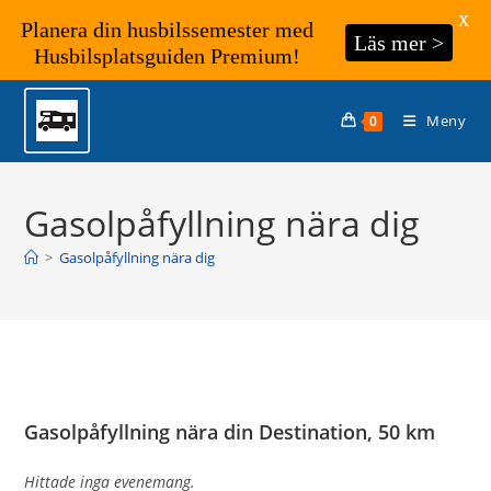
X
Planera din husbilssemester med
Läs mer >
Husbilsplatsguiden Premium!
Hoppa
till
Meny
0
innehållet
Gasolpåfyllning nära dig
>
Gasolpåfyllning nära dig
Gasolpåfyllning nära din Destination, 50 km
Hittade inga evenemang.