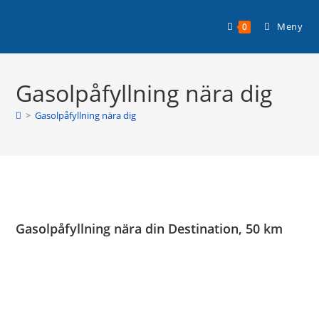
Hoppa
Planera din husbilssemester med
till
Läs mer >
Meny
0
Husbilsplatsguiden Premium!
innehållet
Gasolpåfyllning nära dig
>
Gasolpåfyllning nära dig
Gasolpåfyllning nära din Destination, 50 km