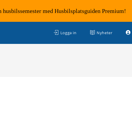
n husbilssemester med Husbilsplatsguiden Premium!
Logga in
Nyheter