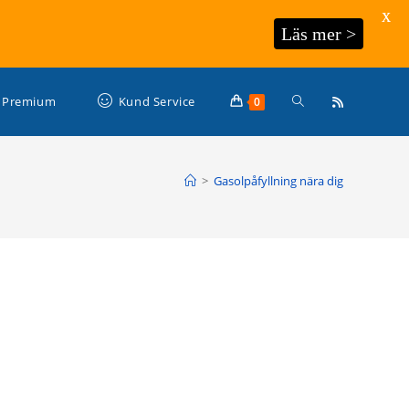
X
Läs mer >
Slå
Premium
Kund Service
0
på/av
>
Gasolpåfyllning nära dig
webbplatssökning