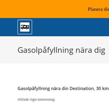
Planera di
Hoppa
till
innehållet
Gasolpåfyllning nära dig
Gasolpåfyllning nära din Destination, 30 km
Hittade inga evenemang.