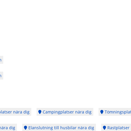
m
m
latser nära dig
Campingplatser nära dig
Tömningsplat
nära dig
Elanslutning till husbilar nära dig
Rastplatser 