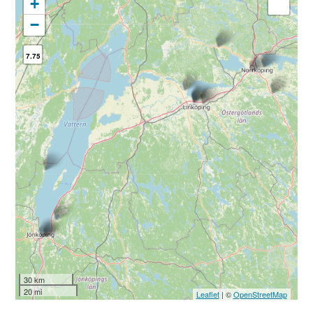
+
−
7.75
30 km
20 mi
Leaflet
| ©
OpenStreetMap