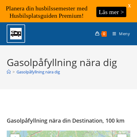
X
Planera din husbilssemester med
Läs mer >
Husbilsplatsguiden Premium!
Hoppa
till
Meny
0
innehållet
Gasolpåfyllning nära dig
>
Gasolpåfyllning nära dig
Gasolpåfyllning nära din Destination, 100 km