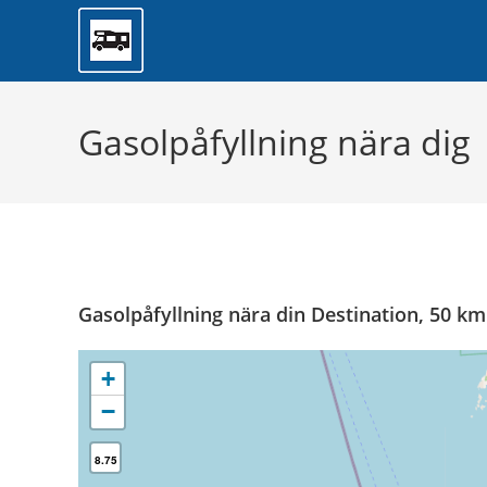
Hoppa
Planera di
till
innehållet
Gasolpåfyllning nära dig
Gasolpåfyllning nära din Destination, 50 km
+
−
8.75