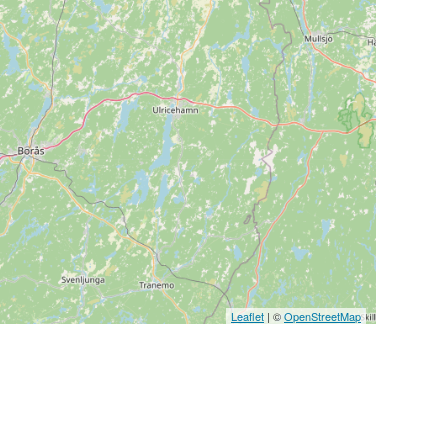
Leaflet
| ©
OpenStreetMap