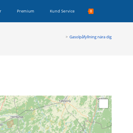
Läs mer >
Slå
r
Premium
Kund Service
0
på/av
>
Gasolpåfyllning nära dig
webbplatssökn