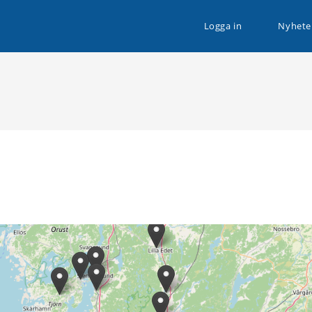
n husbilssemester med Husbilsplatsguiden Premium!
Logga in
Nyhete