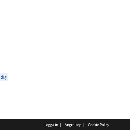
 dig
Logga in
Ångra köp
Cookie Policy