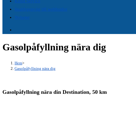
Kund Service
panel.
Snabbgenväg till webbsidor
Nyheter
Gasolpåfyllning nära dig
Hem
>
Gasolpåfyllning nära dig
Gasolpåfyllning nära din Destination, 50 km