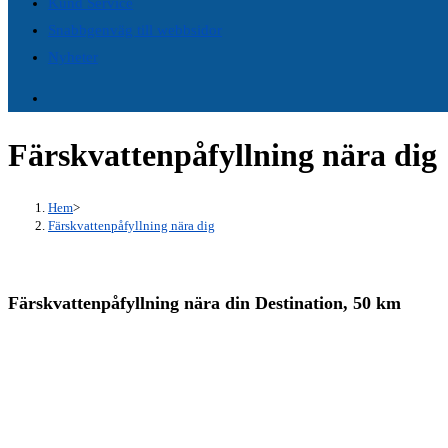
Kund Service
panel.
Snabbgenväg till webbsidor
Nyheter
Färskvattenpåfyllning nära dig
Hem
>
Färskvattenpåfyllning nära dig
Färskvattenpåfyllning nära din Destination, 50 km