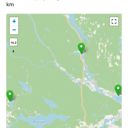
km
+
−
10.2
5