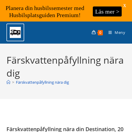
X
Planera din husbilssemester med
Läs mer >
Husbilsplatsguiden Premium!
Hoppa
till
Meny
0
innehållet
Färskvattenpåfyllning nära
dig
>
Färskvattenpåfyllning nära dig
Färskvattenpåfyllning nära din Destination, 20