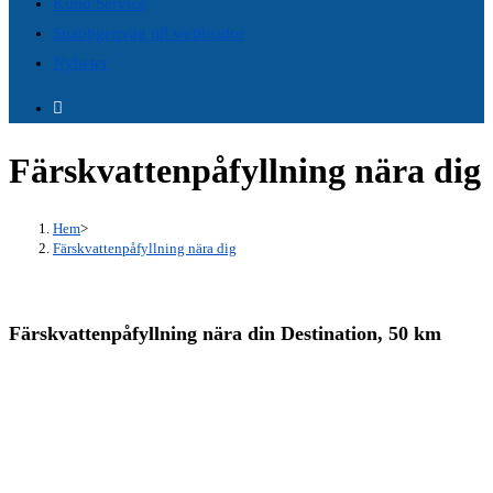
Kund Service
panel.
Snabbgenväg till webbsidor
Nyheter
Färskvattenpåfyllning nära dig
Hem
>
Färskvattenpåfyllning nära dig
Färskvattenpåfyllning nära din Destination, 50 km