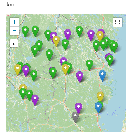
km
+
−
8