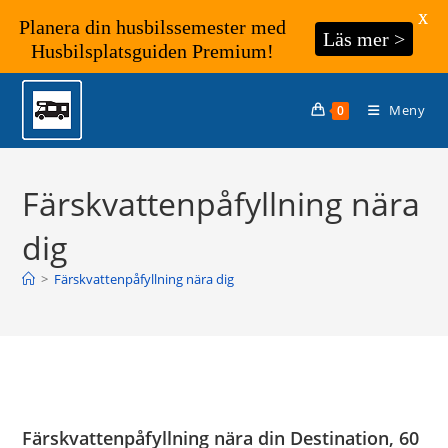
X
Planera din husbilssemester med
Läs mer >
Husbilsplatsguiden Premium!
Hoppa
till
Meny
0
innehållet
Färskvattenpåfyllning nära
dig
>
Färskvattenpåfyllning nära dig
Färskvattenpåfyllning nära din Destination, 60