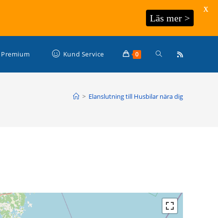
X
Läs mer >
Slå
Premium
Kund Service
0
på/av
>
Elanslutning till Husbilar nära dig
webbplatssökning