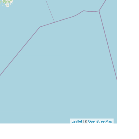
Leaflet
| ©
OpenStreetMap