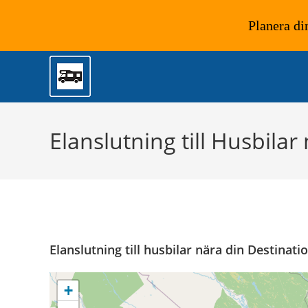
Planera di
Hoppa
till
innehållet
Elanslutning till Husbilar
Elanslutning till husbilar nära din Destinati
+