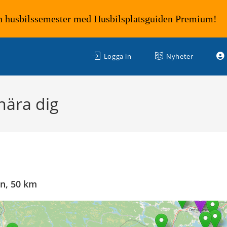
n husbilssemester med Husbilsplatsguiden Premium!
Logga in
Nyheter
 nära dig
on, 50 km