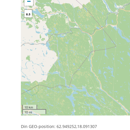
−
8.5
10 km
10 mi
Din GEO-position: 62.949252,18.091307