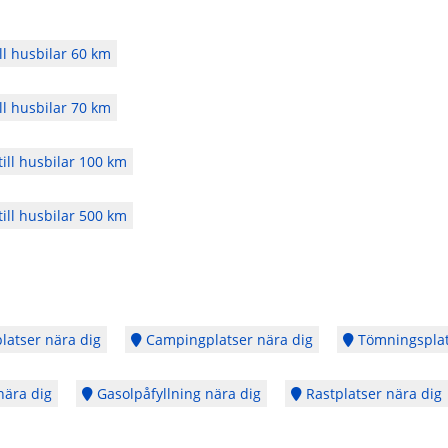
ll husbilar 60 km
ll husbilar 70 km
ill husbilar 100 km
ill husbilar 500 km
latser nära dig
Campingplatser nära dig
Tömningsplat
nära dig
Gasolpåfyllning nära dig
Rastplatser nära dig