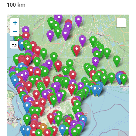
100 km
+
−
7.5