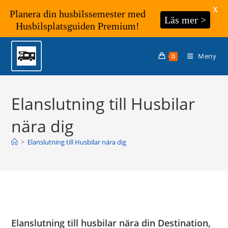
X
Planera din husbilssemester med
Läs mer >
Husbilsplatsguiden Premium!
Hoppa
till
Meny
0
innehållet
Elanslutning till Husbilar
nära dig
>
Elanslutning till Husbilar nära dig
Elanslutning till husbilar nära din Destination,