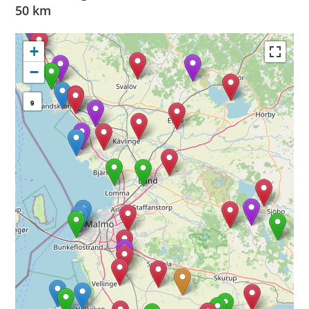
50 km
+
−
9