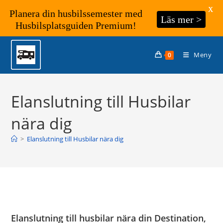
X
Planera din husbilssemester med
Läs mer >
Husbilsplatsguiden Premium!
Hoppa
till
Meny
0
innehållet
Elanslutning till Husbilar
nära dig
>
Elanslutning till Husbilar nära dig
Elanslutning till husbilar nära din Destination,