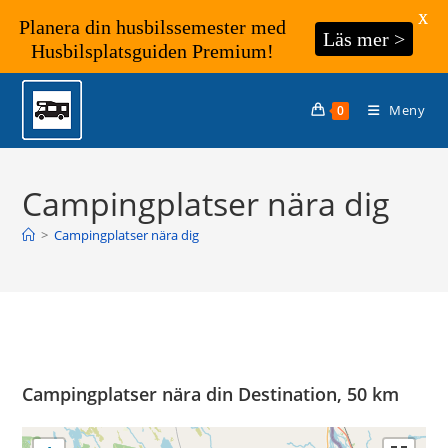
X
Planera din husbilssemester med
Läs mer >
Husbilsplatsguiden Premium!
Hoppa
till
Meny
0
innehållet
Campingplatser nära dig
>
Campingplatser nära dig
Campingplatser nära din Destination, 50 km