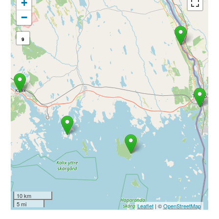
+
−
9
10 km
5 mi
Leaflet
| ©
OpenStreetMap