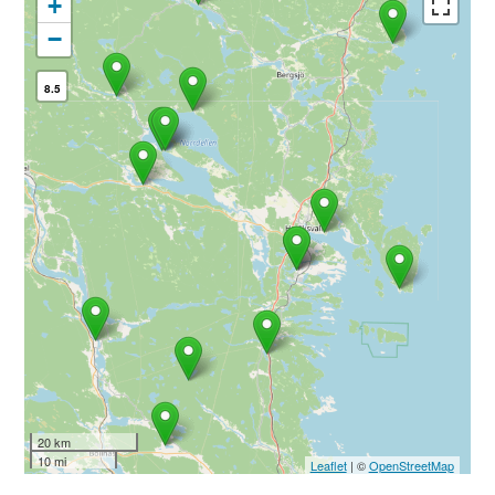
+
−
8.5
20 km
10 mi
Leaflet
| ©
OpenStreetMap