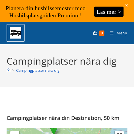
X
Planera din husbilssemester med
Läs mer >
Husbilsplatsguiden Premium!
Hoppa
till
Meny
0
innehållet
Campingplatser nära dig
>
Campingplatser nära dig
Campingplatser nära din Destination, 50 km