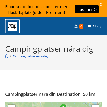
X
Planera din husbilssemester med
Läs mer >
Husbilsplatsguiden Premium!
Hoppa
till
Meny
0
innehållet
Campingplatser nära dig
>
Campingplatser nära dig
Campingplatser nära din Destination, 50 km