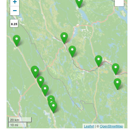
+
−
8.25
20 km
10 mi
Leaflet
| ©
OpenStreetMap