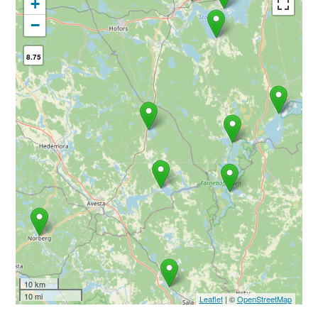
+
−
8.75
10 km
10 mi
Leaflet
| ©
OpenStreetMap