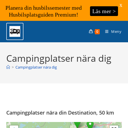
X
Planera din husbilssemester med
Läs mer >
Husbilsplatsguiden Premium!
Hoppa
till
Meny
0
innehållet
Campingplatser nära dig
>
Campingplatser nära dig
Campingplatser nära din Destination, 50 km