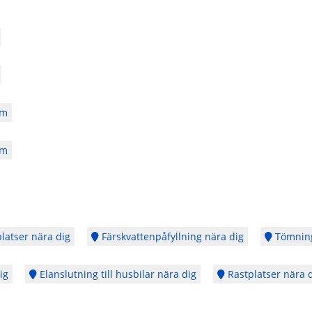
km
km
latser nära dig
Färskvattenpåfyllning nära dig
Tömning
ig
Elanslutning till husbilar nära dig
Rastplatser nära 