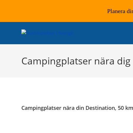
Planera di
Hoppa
till
innehållet
Campingplatser nära dig
Campingplatser nära din Destination, 50 k