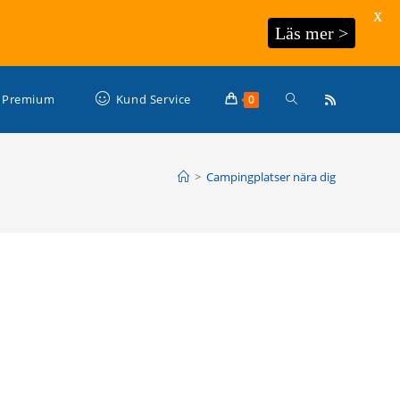
X
Läs mer >
Slå
Premium
Kund Service
0
på/av
>
Campingplatser nära dig
webbplatssökning