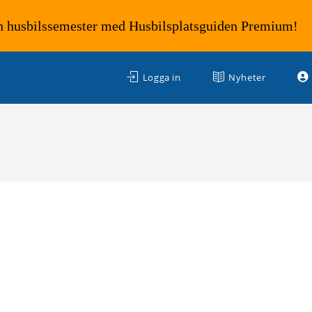
n husbilssemester med Husbilsplatsguiden Premium!
Logga in
Nyheter
m