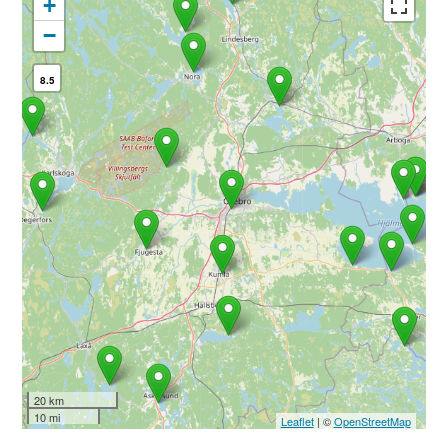
+
−
8.5
20 km
10 mi
Leaflet
| ©
OpenStreetMap