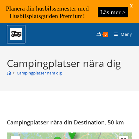
X
Planera din husbilssemester med
Läs mer >
Husbilsplatsguiden Premium!
Hoppa
till
Meny
0
innehållet
Campingplatser nära dig
>
Campingplatser nära dig
Campingplatser nära din Destination, 50 km