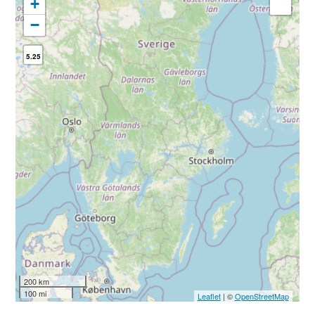
+
−
5.25
200 km
100 mi
Leaflet
| ©
OpenStreetMap