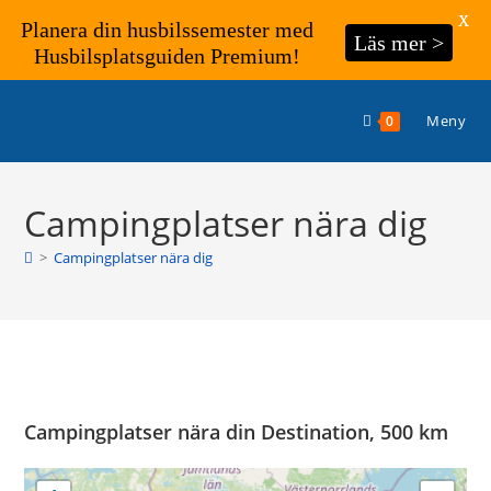
X
Planera din husbilssemester med
Läs mer >
Husbilsplatsguiden Premium!
Hoppa
till
Meny
0
innehållet
Campingplatser nära dig
>
Campingplatser nära dig
Campingplatser nära din Destination, 500 km