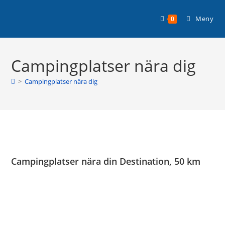
Hoppa
Planera din husbilssemester med
till
Läs mer >
Meny
0
Husbilsplatsguiden Premium!
innehållet
Campingplatser nära dig
>
Campingplatser nära dig
Campingplatser nära din Destination, 50 km