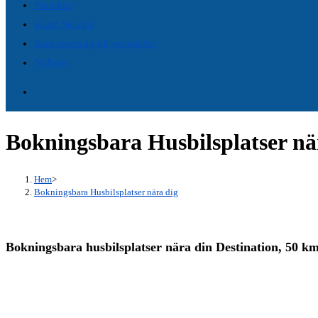
Premium
search
Kund Service
panel.
Snabbgenväg till webbsidor
Nyheter
Bokningsbara Husbilsplatser nä
Hem
>
Bokningsbara Husbilsplatser nära dig
Bokningsbara husbilsplatser nära din Destination, 50 k