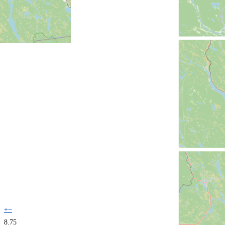
+
−
8.75