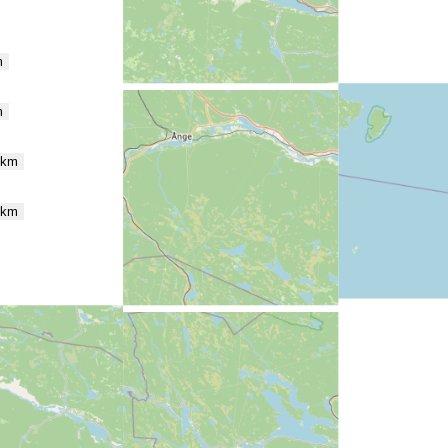
m
m
 km
 km
ra dig
Tömningsplatser nära dig
g till husbilar nära dig
Rastplatser nära dig