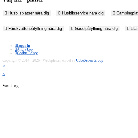
Husbilsplatser nära dig
Husbilsservice nära dig
Campingplat
Färskvattenpåfyllning nära dig
Gasolpåfyllning nära dig
Elans
Logga in
Ångra köp
Cookie Policy
Copyright © 2014 - 2026 - Webbplatsen en del av
CubeSeven Group
×
×
Varukorg