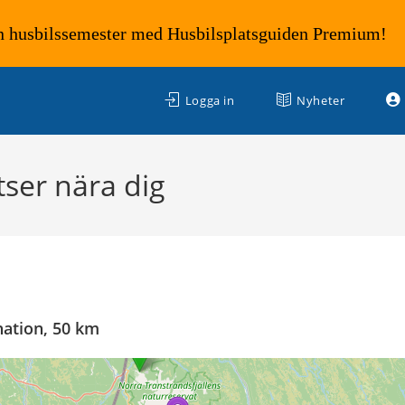
n husbilssemester med Husbilsplatsguiden Premium!
Logga in
Nyheter
ser nära dig
nation, 50 km