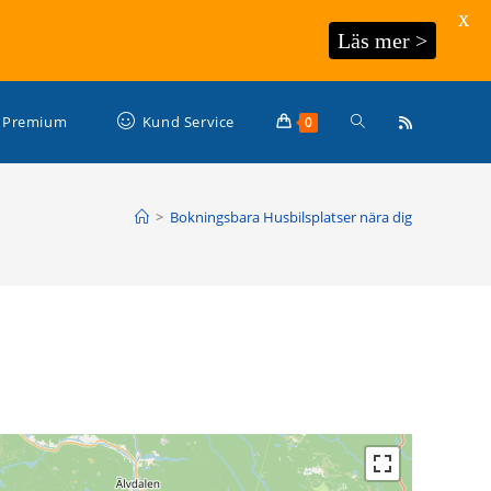
X
Läs mer >
Slå
Premium
Kund Service
0
på/av
>
Bokningsbara Husbilsplatser nära dig
webbplatssökning