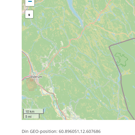
−
9
10 km
5 mi
Din GEO-position: 60.896051,12.607686