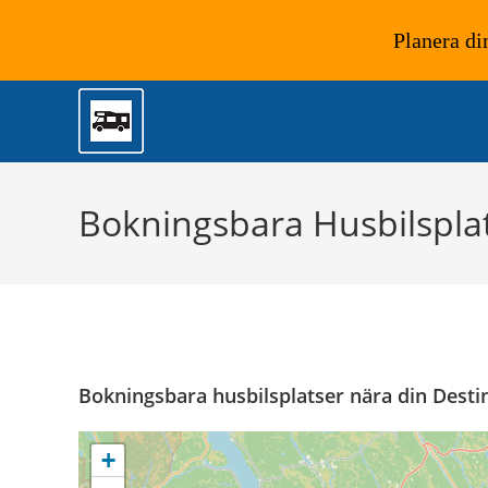
Planera di
Hoppa
till
innehållet
Bokningsbara Husbilsplat
Bokningsbara husbilsplatser nära din Desti
+