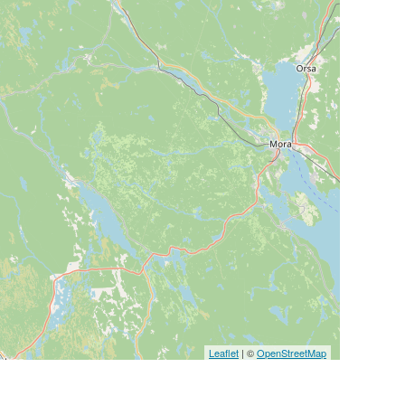
Leaflet
| ©
OpenStreetMap