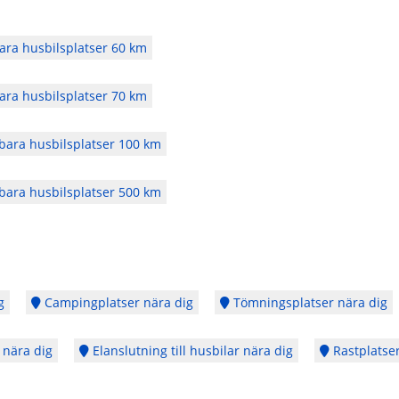
ra husbilsplatser 60 km
ra husbilsplatser 70 km
ara husbilsplatser 100 km
ara husbilsplatser 500 km
g
Campingplatser nära dig
Tömningsplatser nära dig
 nära dig
Elanslutning till husbilar nära dig
Rastplatser