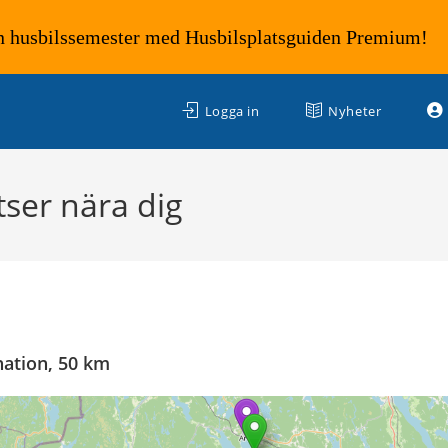
n husbilssemester med Husbilsplatsguiden Premium!
Logga in
Nyheter
ser nära dig
nation, 50 km