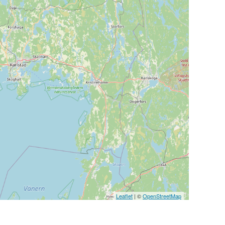
Leaflet
| ©
OpenStreetMap