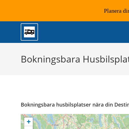
Planera di
Hoppa
till
innehållet
Bokningsbara Husbilsplat
Bokningsbara husbilsplatser nära din Desti
+