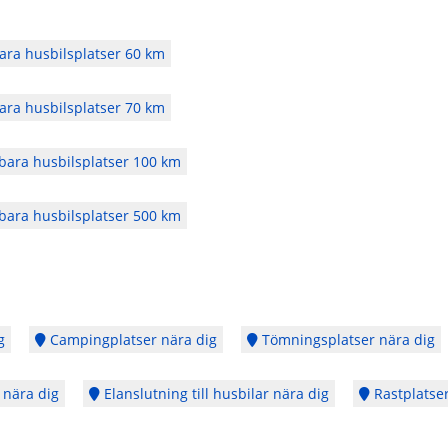
ra husbilsplatser 60 km
ra husbilsplatser 70 km
ara husbilsplatser 100 km
ara husbilsplatser 500 km
g
Campingplatser nära dig
Tömningsplatser nära dig
 nära dig
Elanslutning till husbilar nära dig
Rastplatser