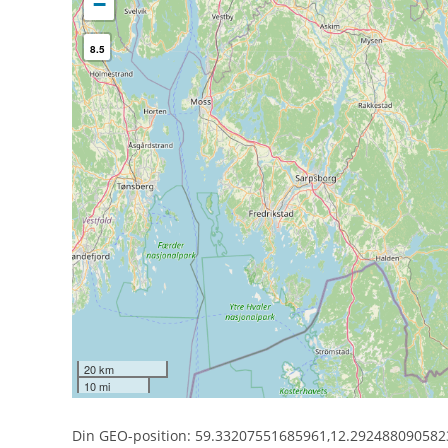
−
8.5
20 km
10 mi
Din GEO-position: 59.33207551685961,12.292488090582