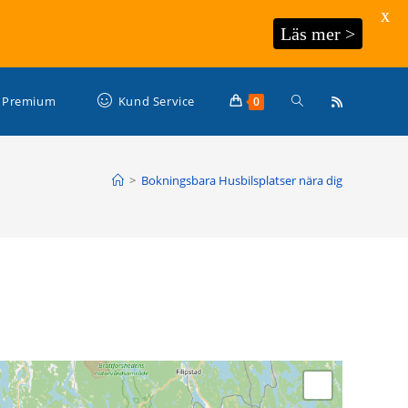
X
Läs mer >
Slå
Premium
Kund Service
0
på/av
>
Bokningsbara Husbilsplatser nära dig
webbplatssökning