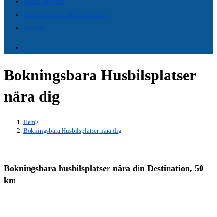
Kund Service
panel.
Snabbgenväg till webbsidor
Nyheter
Bokningsbara Husbilsplatser
nära dig
Hem
>
Bokningsbara Husbilsplatser nära dig
Bokningsbara husbilsplatser nära din Destination, 50
km