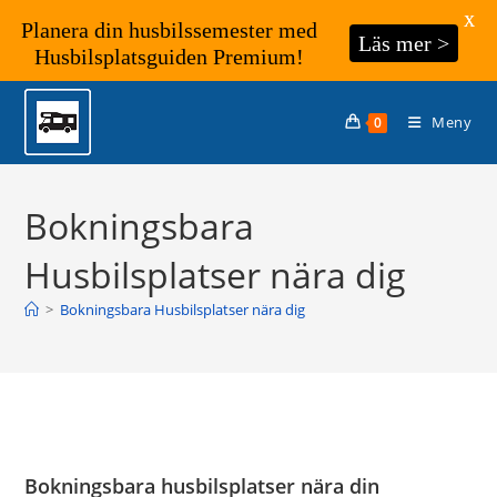
X
Planera din husbilssemester med
Läs mer >
Husbilsplatsguiden Premium!
Hoppa
till
Meny
0
innehållet
Bokningsbara
Husbilsplatser nära dig
>
Bokningsbara Husbilsplatser nära dig
Bokningsbara husbilsplatser nära din