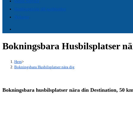
Kund Service
panel.
Snabbgenväg till webbsidor
Nyheter
Bokningsbara Husbilsplatser nä
Hem
>
Bokningsbara Husbilsplatser nära dig
Bokningsbara husbilsplatser nära din Destination, 50 k