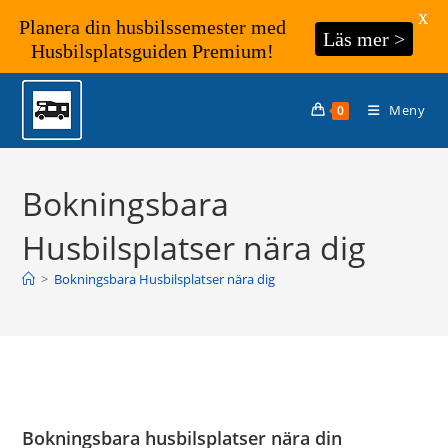
X
Planera din husbilssemester med
Läs mer >
Husbilsplatsguiden Premium!
Hoppa
till
Meny
0
innehållet
Bokningsbara
Husbilsplatser nära dig
>
Bokningsbara Husbilsplatser nära dig
Bokningsbara husbilsplatser nära din