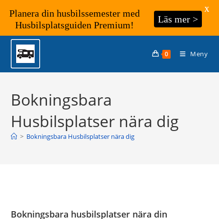
X
Planera din husbilssemester med
Läs mer >
Husbilsplatsguiden Premium!
Hoppa
till
Meny
0
innehållet
Bokningsbara
Husbilsplatser nära dig
>
Bokningsbara Husbilsplatser nära dig
Bokningsbara husbilsplatser nära din