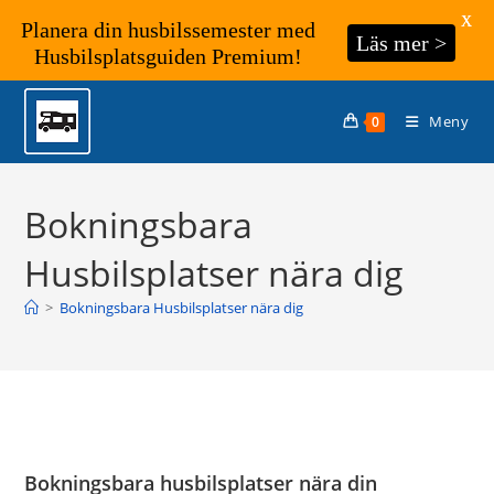
X
Planera din husbilssemester med
Läs mer >
Husbilsplatsguiden Premium!
Hoppa
till
Meny
0
innehållet
Bokningsbara
Husbilsplatser nära dig
>
Bokningsbara Husbilsplatser nära dig
Bokningsbara husbilsplatser nära din